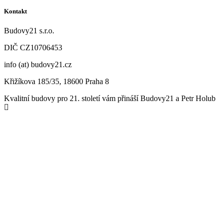
Kontakt
Budovy21 s.r.o.
DIČ CZ
10706453
info (at) budovy21.cz
Křižíkova 185/35, 18600 Praha 8
Kvalitní budovy pro 21. století vám přináší Budovy21 a Petr Holub