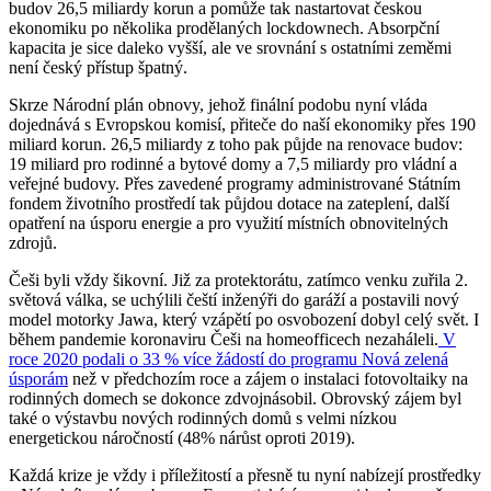
budov 26,5 miliardy korun a pomůže tak nastartovat českou
ekonomiku po několika prodělaných lockdownech. Absorpční
kapacita je sice daleko vyšší, ale ve srovnání s ostatními zeměmi
není český přístup špatný.
Skrze Národní plán obnovy, jehož finální podobu nyní vláda
dojednává s Evropskou komisí, přiteče do naší ekonomiky přes 190
miliard korun. 26,5 miliardy z toho pak půjde na renovace budov:
19 miliard pro rodinné a bytové domy a 7,5 miliardy pro vládní a
veřejné budovy. Přes zavedené programy administrované Státním
fondem životního prostředí tak půjdou dotace na zateplení, další
opatření na úsporu energie a pro využití místních obnovitelných
zdrojů.
Češi byli vždy šikovní. Již za protektorátu, zatímco venku zuřila 2.
světová válka, se uchýlili čeští inženýři do garáží a postavili nový
model motorky Jawa, který vzápětí po osvobození dobyl celý svět. I
během pandemie koronaviru Češi na homeofficech nezaháleli.
V
roce 2020 podali o 33 % více žádostí do programu Nová zelená
úsporám
než v předchozím roce a zájem o instalaci fotovoltaiky na
rodinných domech se dokonce zdvojnásobil. Obrovský zájem byl
také o výstavbu nových rodinných domů s velmi nízkou
energetickou náročností (48% nárůst oproti 2019).
Každá krize je vždy i příležitostí a přesně tu nyní nabízejí prostředky