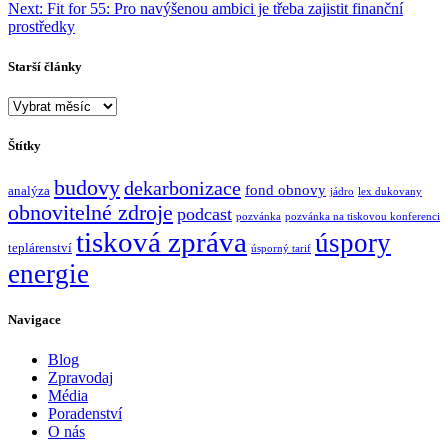
Next:
Fit for 55: Pro navýšenou ambici je třeba zajistit finanční
pro
prostředky
příspěvek
Starší články
Starší
články
Štítky
budovy
dekarbonizace
fond obnovy
analýza
jádro
lex dukovany
obnovitelné zdroje
podcast
pozvánka
pozvánka na tiskovou konferenci
tisková zpráva
úspory
teplárenství
úsporný tarif
energie
Navigace
Blog
Zpravodaj
Média
Poradenství
O nás