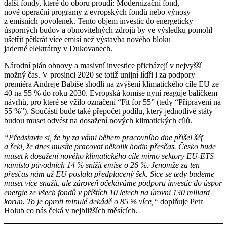
další fondy, které do oboru proudí: Modernizační fond,
nové operační programy z evropských fondů nebo výnosy
z emisních povolenek. Tento objem investic do energeticky
úsporných budov a obnovitelných zdrojů by ve výsledku pomohl
ušetřit pětkrát více emisí než výstavba nového bloku
jaderné elektrárny v Dukovanech.
Národní plán obnovy a masivní investice přicházejí v nejvyšší
možný čas. V prosinci 2020 se totiž unijní lídři i za podpory
premiéra Andreje Babiše shodli na zvýšení klimatického cíle EU ze
40 na 55 % do roku 2030. Evropská komise nyní reaguje balíčkem
návrhů, pro které se vžilo označení “Fit for 55” (tedy “Připraveni na
55 %”). Součástí bude také přepočet podílu, který jednotlivé státy
budou muset odvést na dosažení nových klimatických cílů.
“Představte si, že by za vámi během pracovního dne přiš
el šé
f
a řekl, že dnes musíte pracovat několik hodin přesč
as. Česko bude
muset k dosažení nov
ého klimatick
ého cíle mimo sektory EU-ETS
namí
sto původních 14 % snížit emise o 26 %. Jenomže za ten
přesč
as ná
m už EU poslala předplacený šek. Sice se tedy budeme
muset více snažit, ale zároveň očekáváme podporu investic do ú
spor
energie ze všech fondů v příštích 10 letech na úrovni 130 miliard
korun. To je oproti minul
é dekádě o 85 % více,
“
doplňuje Petr
Holub co nás čeká v nejbližších měsících.