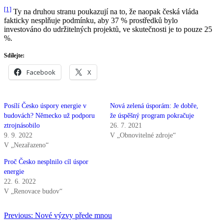
[1]
Ty na druhou stranu poukazují na to, že naopak česká vláda
fakticky nesplňuje podmínku, aby 37 % prostředků bylo
investováno do udržitelných projektů, ve skutečnosti je to pouze 25
%.
Sdílejte:
Facebook
X
Posílí Česko úspory energie v
Nová zelená úsporám: Je dobře,
budovách? Německo už podporu
že úspěšný program pokračuje
ztrojnásobilo
26. 7. 2021
9. 9. 2022
V „Obnovitelné zdroje“
V „Nezařazeno“
Proč Česko nesplnilo cíl úspor
energie
22. 6. 2022
V „Renovace budov“
Navigace
Previous:
Nové výzvy přede mnou