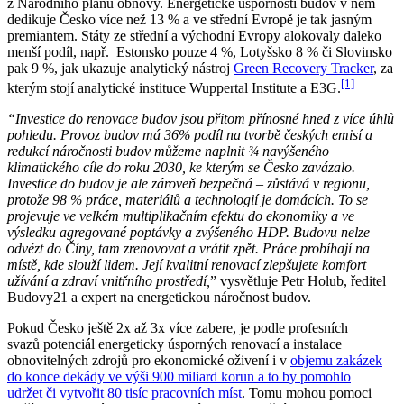
z Národního plánu obnovy. Energetické úspornosti budov v něm
dedikuje Česko více než 13 % a ve střední Evropě je tak jasným
premiantem. Státy ze střední a východní Evropy alokovaly daleko
menší podíl, např. Estonsko pouze 4 %, Lotyšsko 8 % či Slovinsko
pak 9 %, jak ukazuje analytický nástroj
Green Recovery Tracker
, za
[1]
kterým stojí analytické instituce Wuppertal Institute a E3G.
“Investice do renovace budov jsou přitom přínosn
é hned z více ú
hlů
pohledu. Provoz budov má 36% podíl na tvorbě českých emisí a
redukcí náročnosti budov můžeme naplnit ¾ navýšen
ého
klimatick
ého cíle do roku 2030, ke kterým se Česko zavázalo.
Investice do budov je ale zároveň bezpečná – zůstává v regionu,
protože 98 % prá
ce, materiálů a technologií je domácích. To se
projevuje ve velk
ém multiplikačním efektu do ekonomiky a ve
výsledku agregovan
é poptávky a zvýšen
ého HDP. Budovu nelze
odv
ézt do Číny, tam zrenovovat a vrátit zpět. Prá
ce probíhají na
místě, kde slouží lidem. Její kvalitní renovací zlepšujete komfort
užívání a zdraví vnitřního prostředí,
” vysvětluje Petr Holub, ředitel
Budovy21 a expert na energetickou náročnost budov.
Pokud Česko ještě 2x až 3x více zabere, je podle profesních
svazů potenciál energeticky úsporných renovací a instalace
obnovitelných zdrojů pro ekonomické oživení i v
objemu zakázek
do konce dekády ve výši 900 miliard korun a to by pomohlo
udržet či vytvořit 80 tisíc pracovních míst
. Tomu mohou pomoci