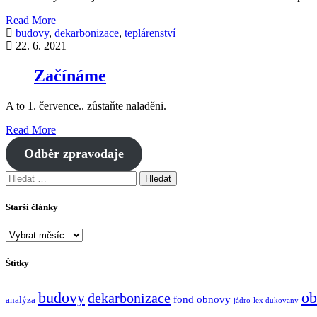
Read More
budovy
,
dekarbonizace
,
teplárenství
22. 6. 2021
Začínáme
A to 1. července.. zůstaňte naladěni.
Read More
Odběr zpravodaje
Vyhledávání
Starší články
Starší
články
Štítky
budovy
ob
dekarbonizace
fond obnovy
analýza
jádro
lex dukovany