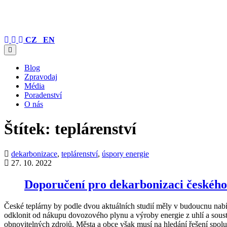
CZ
EN
Blog
Zpravodaj
Média
Poradenství
O nás
Štítek:
teplárenství
dekarbonizace
,
teplárenství
,
úspory energie
27. 10. 2022
Doporučení pro dekarbonizaci českého 
České teplárny by podle dvou aktuálních studií měly v budoucnu nabíze
odklonit od nákupu dovozového plynu a výroby energie z uhlí a soust
obnovitelných zdrojů. Města a obce však musí na hledání řešení spol