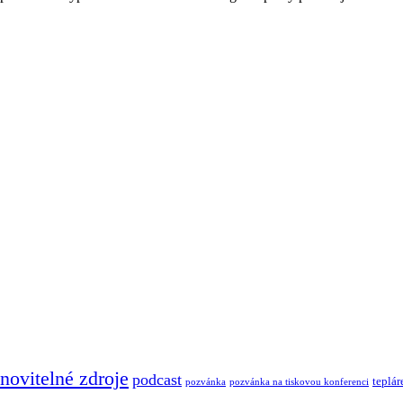
novitelné zdroje
podcast
teplár
pozvánka
pozvánka na tiskovou konferenci