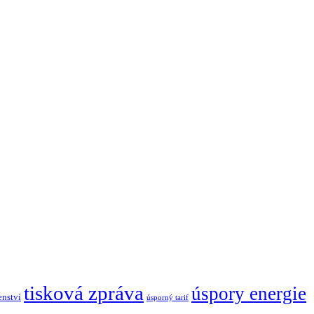
tisková zpráva
úspory energie
enství
úsporný tarif