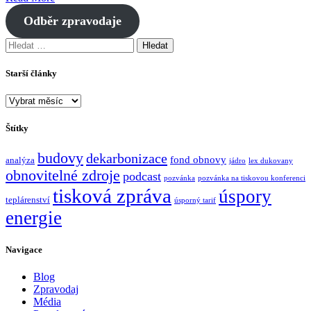
Odběr zpravodaje
Vyhledávání
Starší články
Starší
články
Štítky
budovy
dekarbonizace
fond obnovy
analýza
jádro
lex dukovany
obnovitelné zdroje
podcast
pozvánka
pozvánka na tiskovou konferenci
tisková zpráva
úspory
teplárenství
úsporný tarif
energie
Navigace
Blog
Zpravodaj
Média