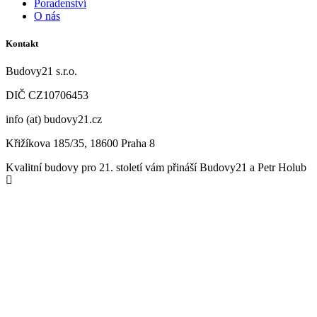
Poradenství
O nás
Kontakt
Budovy21 s.r.o.
DIČ CZ
10706453
info (at) budovy21.cz
Křižíkova 185/35, 18600 Praha 8
Kvalitní budovy pro 21. století vám přináší Budovy21 a Petr Holub