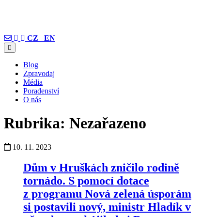
CZ
EN
Blog
Zpravodaj
Média
Poradenství
O nás
Rubrika:
Nezařazeno
10. 11. 2023
Dům v Hruškách zničilo rodině
tornádo. S pomocí dotace
z programu Nová zelená úsporám
si postavili nový, ministr Hladík v