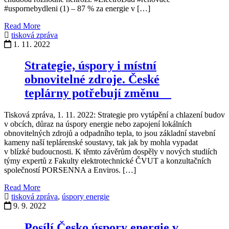
#uspornebydleni (1) – 87 % za energie v […]
Read More
tisková zpráva
1. 11. 2022
Strategie, úspory i místní
obnovitelné zdroje. České
teplárny potřebují změnu
Tisková zpráva, 1. 11. 2022: Strategie pro vytápění a chlazení budov
v obcích, důraz na úspory energie nebo zapojení lokálních
obnovitelných zdrojů a odpadního tepla, to jsou základní stavební
kameny naší teplárenské soustavy, tak jak by mohla vypadat
v blízké budoucnosti. K těmto závěrům dospěly v nových studiích
týmy expertů z Fakulty elektrotechnické ČVUT a konzultačních
společností PORSENNA a Enviros. […]
Read More
tisková zpráva
,
úspory energie
9. 9. 2022
Posílí Česko úspory energie v