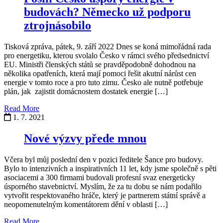
budovách? Německo už podporu
ztrojnásobilo
Tisková zpráva, pátek, 9. září 2022 Dnes se koná mimořádná rada
pro energetiku, kterou svolalo Česko v rámci svého předsednictví
EU. Ministři členských států se pravděpodobně dohodnou na
několika opatřeních, která mají pomoci řešit akutní nárůst cen
energie v tomto roce a pro tuto zimu. Česko ale nutně potřebuje
plán, jak zajistit domácnostem dostatek energie […]
Read More
1. 7. 2021
Nové výzvy přede mnou
Včera byl můj poslední den v pozici ředitele Šance pro budovy.
Bylo to intenzivních a inspirativních 11 let, kdy jsme společně s pěti
asociacemi a 300 firmami budovali profesní svaz energeticky
úsporného stavebnictví. Myslím, že za tu dobu se nám podařilo
vytvořit respektovaného hráče, který je partnerem státní správě a
neopomenutelným komentátorem dění v oblasti […]
Read More