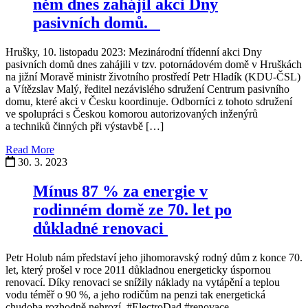
něm dnes zahájil akci Dny
pasivních domů.
Hrušky, 10. listopadu 2023: Mezinárodní třídenní akci Dny
pasivních domů dnes zahájili v tzv. potornádovém domě v Hruškách
na jižní Moravě ministr životního prostředí Petr Hladík (KDU-ČSL)
a Vítězslav Malý, ředitel nezávislého sdružení Centrum pasivního
domu, které akci v Česku koordinuje. Odborníci z tohoto sdružení
ve spolupráci s Českou komorou autorizovaných inženýrů
a techniků činných při výstavbě […]
Read More
30. 3. 2023
Mínus 87 % za energie v
rodinném domě ze 70. let po
důkladné renovaci
Petr Holub nám představí jeho jihomoravský rodný dům z konce 70.
let, který prošel v roce 2011 důkladnou energeticky úspornou
renovací. Díky renovaci se snížily náklady na vytápění a teplou
vodu téměř o 90 %, a jeho rodičům na penzi tak energetická
chudoba rozhodně nehrozí. #ElectroDad #renovace