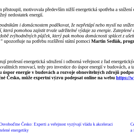
stoupil, motivovala především nižší energetická spotřeba a snížení c
žný nedostatek energií.
podnikům i domácnostem poděkovat, že nepřetápí nebo myslí na snížen
, která pomohou zajistit trvale udržitelné výdaje za energie. Zateplené
bě zvýhodněných půjček, který pak mohou domácnosti splácet z ušetřen
,”
upozorňuje na potřebu rozšíření státní pomoci
Martin Sedlák, progr
profesní energetická sdružení i odborná veřejnost z řad energetických 
alitních renovací, tedy pro investice do úspor energií v budovách, a t
úspor energie v budovách a rozvoje obnovitelných zdrojů podporuj
pečné Česko, může expertní výzvu podepsat online na webu
https://
Osvoboďme Česko: Experti a veřejnost vyzývají vládu k akceleraci
C
zelené energetiky
a