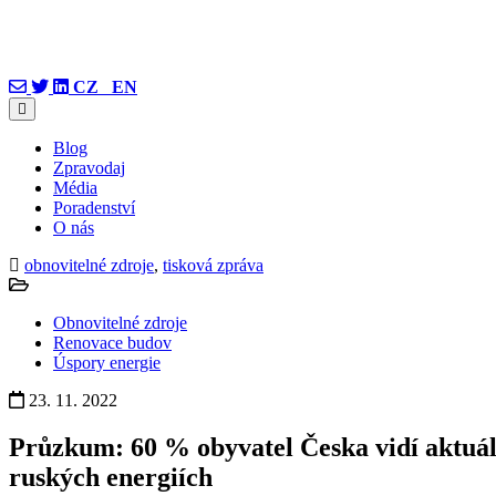
CZ
EN
Blog
Zpravodaj
Média
Poradenství
O nás
obnovitelné zdroje
,
tisková zpráva
Obnovitelné zdroje
Renovace budov
Úspory energie
23. 11. 2022
Průzkum: 60 % obyvatel Česka vidí aktuální
ruských energiích