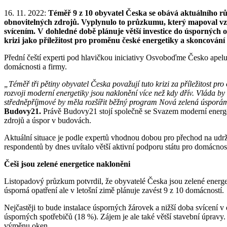
16. 11. 2022:
Téměř 9 z 10 obyvatel Česka se obává aktuálního růst
obnovitelných zdrojů. Vyplynulo to průzkumu, který mapoval vztah
svícením. V dohledné době plánuje větší investice do úsporných o
krizi jako příležitost pro proměnu české energetiky a skoncování 
Přední čeští experti pod hlavičkou iniciativy Osvoboďme Česko apelují
domácnosti a firmy.
„Téměř tři pětiny obyvatel Česka považují tuto krizi za příležitost p
rozvoji moderní energetiky jsou naklonění více než kdy dřív. Vláda by
středněpříjmové by měla rozšířit běžný program Nová zelená úsporá
Budovy21.
Právě Budovy21 stojí společně se Svazem moderní energe
zdrojů a úspor v budovách.
Aktuální situace je podle expertů vhodnou dobou pro přechod na udrži
respondentů by dnes uvítalo větší aktivní podporu státu pro domácnosti
Češi jsou zelené energetice nakloněni
Listopadový průzkum potvrdil, že obyvatelé Česka jsou zelené energeti
úsporná opatření ale v letošní zimě plánuje zavést 9 z 10 domácností.
Nejčastěji to bude instalace úsporných žárovek a nižší doba svícení v
úsporných spotřebičů (18 %). Zájem je ale také větší stavební úpravy.
výměnu oken.