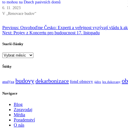
to mohou na Dnech pasivních domů
6. 11. 2023
V „Renovace budov“
Navigace
Previous:
Osvoboďme Česko: Experti a veřejnost vyzývají vládu k akc
Next:
Projev z Koncertu pro budoucnost 17. listopadu
pro
příspěvek
Starší články
Starší
články
Štítky
budovy
ob
dekarbonizace
fond obnovy
analýza
jádro
lex dukovany
Navigace
Blog
Zpravodaj
Média
Poradenství
O nás