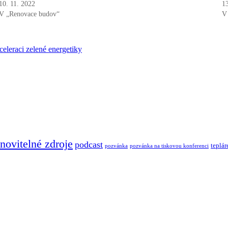
10. 11. 2022
1
V „Renovace budov“
V
eleraci zelené energetiky
novitelné zdroje
podcast
teplár
pozvánka
pozvánka na tiskovou konferenci