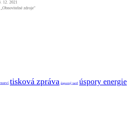
3. 12. 2021
 „Obnovitelné zdroje“
tisková zpráva
úspory energie
enství
úsporný tarif