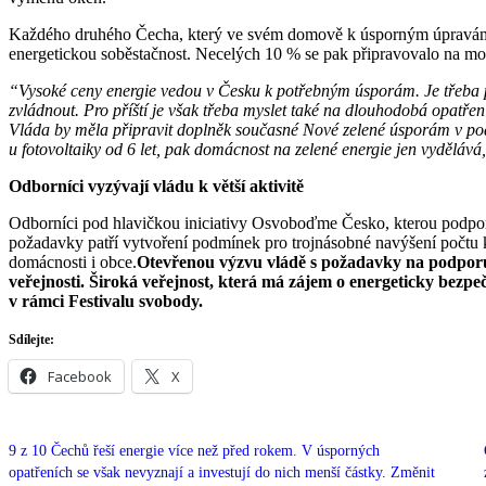
Každého druhého Čecha, který ve svém domově k úsporným úpravám při
energetickou soběstačnost. Necelých 10 % se pak připravovalo na mo
“Vysoké ceny energie vedou v Česku k potřebným úsporám. Je třeba 
zvládnout. Pro příští je však třeba myslet také na dlouhodobá opatření
Vláda by měla připravit doplněk současné Nové zelené úsporám v podo
u fotovoltaiky od 6 let, pak domácnost na zelené energie jen vydělává
Odborníci vyzývají vládu k větší aktivitě
Odborníci pod hlavičkou iniciativy Osvoboďme Česko, kterou podporují 
požadavky patří vytvoření podmínek pro trojnásobné navýšení počtu kv
domácnosti i obce.
Otevřenou výzvu vládě s požadavky na podporu 
veřejnosti. Široká veřejnost, která má zájem o energeticky bez
v rámci Festivalu svobody.
Sdílejte:
Facebook
X
9 z 10 Čechů řeší energie více než před rokem. V úsporných
opatřeních se však nevyznají a investují do nich menší částky. Změnit