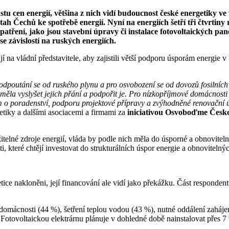
u cen energií, většina z nich vidí budoucnost české energetiky ve 
 Čechů ke spotřebě energií. Nyní na energiích šetří tři čtvrtiny 
patření, jako jsou stavební úpravy či instalace fotovoltaických pa
se závislostí na ruských energiích.
 na vládní představitele, aby zajistili větší podporu úsporám energie 
ro odpoutání se od ruského plynu a pro osvobození se od dovozů fosilníc
 měla vyslyšet jejich přání a podpořit je. Pro nízkopříjmové domácnost
m o poradenství, podporu projektové přípravy a zvýhodněné renovační 
tiky a dalšími asociacemi a firmami za
iniciativou Osvoboďme Česk
telné zdroje energií, vláda by podle nich měla do úsporné a obnovitel
, které chtějí investovat do strukturálních úspor energie a obnovitelný
ce nakloněni, její financování ale vidí jako překážku. Část respondent
 domácnosti (44 %), šetření teplou vodou (43 %), nutné oddálení zaháje
 Fotovoltaickou elektrárnu plánuje v dohledné době nainstalovat přes 7 