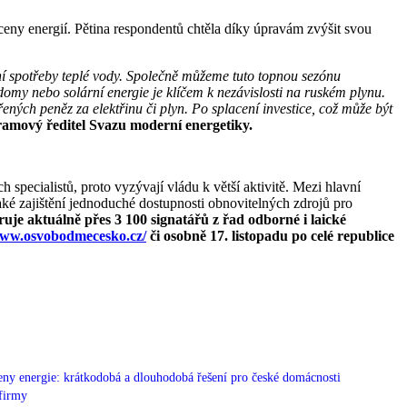
eny energií. Pětina respondentů chtěla díky úpravám zvýšit svou
í spotřeby teplé vody. Společně můžeme tuto topnou sezónu
 domy nebo solární energie je klíčem k nezávislosti na ruském plynu.
ých peněz za elektřinu či plyn. Po splacení investice, což může být
amový ředitel Svazu moderní energetiky.
specialistů, proto vyzývají vládu k větší aktivitě. Mezi hlavní
aké zajištění jednoduché dostupnosti obnovitelných zdrojů pro
e aktuálně přes 3 100 signatářů z řad odborné i laické
www.osvobodmecesko.cz/
či osobně 17. listopadu po celé republice
eny energie: krátkodobá a dlouhodobá řešení pro české domácnosti
 firmy