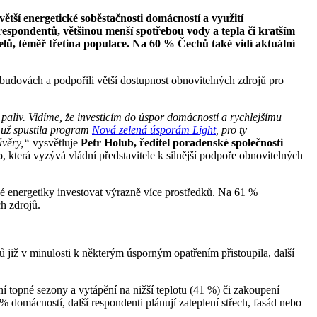
větší energetické soběstačnosti domácností a využití
respondentů, většinou menší spotřebou vody a tepla či kratším
nelů, téměř třetina populace. Na 60 % Čechů také vidí aktuální
v budovách a podpořili větší dostupnost obnovitelných zdrojů pro
h paliv. Vidíme, že investicím do úspor domácností a rychlejšímu
i už spustila program
Nová zelená úsporám Light
, pro ty
úvěry,“
vysvětluje
Petr Holub, ředitel poradenské společnosti
o
, která vyzývá vládní představitele k silnější podpoře obnovitelných
né energetiky investovat výrazně více prostředků. Na 61 %
ch zdrojů.
ů již v minulosti k některým úsporným opatřením přistoupila, další
ní topné sezony a vytápění na nižší teplotu (41 %) či zakoupení
% domácností, další respondenti plánují zateplení střech, fasád nebo