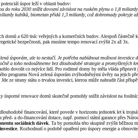
potenciál úspor leží v oblasti budov:
u do roku 2030 snížit dovozní závislost na ruském plynu o 1,8 miliardy
 miliardy kubíků, biometan přidá 1,3 miliardy, což dohromady pokryje až
ých domů a 620 tisíc veřejných a komerčních budov. Alespoň částečně k
rgetické bezpečnosti, pak musíme tempo renovací zvýšit 2x až 3x.
ná úsporám, ale to nestačí. Je potřeba nabídnout možnost investice do
ročně a toho nedosáhneme bez dlouhodobé strategie a promyšlených kr
mohlo dovolit co nejvíce lidí. Pro rodinné domy by měla vláda připravit
šného programu Nová zelená úsporám zvýhodněnými úvěry na jejich před
Jde ze strany státu o trvalou investici, kterou může nahradit část přísp
cky úsporné renovace domů skutečně pomohly snížit závislost na fosilníc
ho dlouhodobé financování, které povede v horizontu jednotek let k tro
před- a do-financování dotace, např. pomocí státní garance přes Náro
nentu sociálních dávek
. Ta by pomohla této skupině zvýšit běžnou 
nvestice
. Rozhodnutí o podobě opatření pro úspory energie a obnoviteln