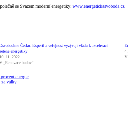
společně se Svazem moderní energetiky:
www.energetickasvoboda.cz
Osvoboďme Česko: Experti a veřejnost vyzývají vládu k akceleraci
E
zelené energetiky
4
10. 11. 2022
V
V „Renovace budov“
 procent energie
 za války