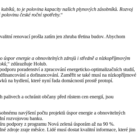
 kubíků, to je polovina kapacity našich plynových zásobníků. Rozvoj
 polovinu české roční spotřeby.
“
valitní renovací prošla zatím jen zhruba třetina budov. Abychom
 úspor energie a obnovitelných zdrojů i středně a nízkopříjmovým
oků,
“ zdůrazňuje Holub.
 podporu poradenství a zpracování energeticko-optimalizačních studií,
financování a dofinancování. Zaměřit se také musí na nízkopříjmové
ěvků na bydlení, které nyní řada domácností prostě protopí.
h palivech a ochránit občany před růstem cen energií, jsou
jnásobnému navýšení počtu projektů úspor energie a obnovitelných
dní rozvojovou banku.
míru podpory z programu Nová zelená úsporám až na 90 %.
é zdroje zraje měsíce. Lidé musí dostat kvalitní informace, které jim