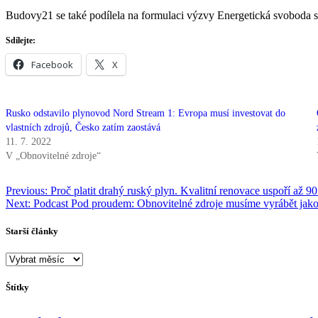
Budovy21 se také podílela na formulaci výzvy Energetická svoboda 
Sdílejte:
Facebook
X
Rusko odstavilo plynovod Nord Stream 1: Evropa musí investovat do
vlastních zdrojů, Česko zatím zaostává
11. 7. 2022
V „Obnovitelné zdroje“
Navigace
Previous:
Proč platit drahý ruský plyn. Kvalitní renovace uspoří až 90
Next:
Podcast Pod proudem: Obnovitelné zdroje musíme vyrábět jako
pro
příspěvek
Starší články
Starší
články
Štítky