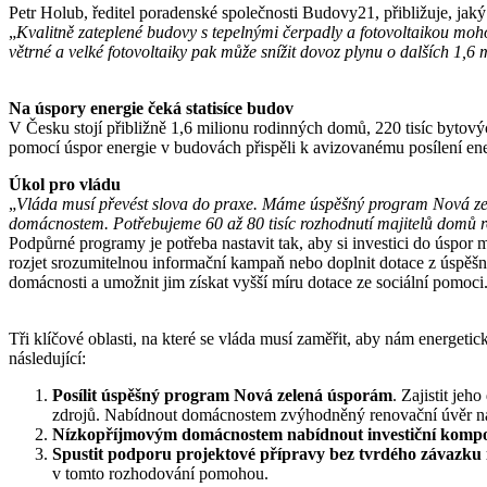
Petr Holub, ředitel poradenské společnosti Budovy21, přibližuje, jaký 
„
Kvalitně zateplené budovy s tepelnými čerpadly a fotovoltaikou moho
větrné a velké fotovoltaiky pak může snížit dovoz plynu o dalších 1,6
Na úspory energie čeká statisíce budov
V Česku stojí přibližně 1,6 milionu rodinných domů, 220 tisíc bytov
pomocí úspor energie v budovách přispěli k avizovanému posílení ene
Úkol pro vládu
„
Vláda musí převést slova do praxe. Máme úspěšný program Nová zele
domácnostem. Potřebujeme 60 až 80 tisíc rozhodnutí majitelů domů 
Podpůrné programy je potřeba nastavit tak, aby si investici do úspor 
rozjet srozumitelnou informační kampaň nebo doplnit dotace z úspě
domácnosti a umožnit jim získat vyšší míru dotace ze sociální pomoci. 
Tři klíčové oblasti, na které se vláda musí zaměřit, aby nám energeti
následující:
Posílit úspěšný program Nová zelená úsporám
. Zajistit je
zdrojů. Nabídnout domácnostem zvýhodněný renovační úvěr na 
Nízkopříjmovým domácnostem nabídnout investiční kompo
Spustit podporu projektové přípravy bez tvrdého závazku i
v tomto rozhodování pomohou.