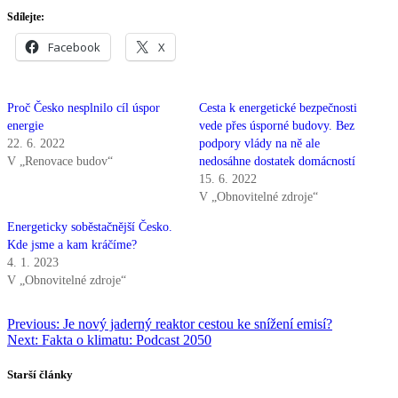
Sdílejte:
Facebook
X
Proč Česko nesplnilo cíl úspor
Cesta k energetické bezpečnosti
energie
vede přes úsporné budovy. Bez
22. 6. 2022
podpory vlády na ně ale
V „Renovace budov“
nedosáhne dostatek domácností
15. 6. 2022
V „Obnovitelné zdroje“
Energeticky soběstačnější Česko.
Kde jsme a kam kráčíme?
4. 1. 2023
V „Obnovitelné zdroje“
Navigace
Previous:
Je nový jaderný reaktor cestou ke snížení emisí?
Next:
Fakta o klimatu: Podcast 2050
pro
příspěvek
Starší články