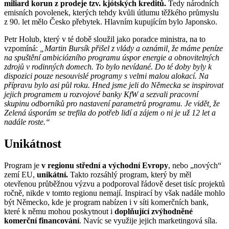
miliard korun z prodeje tzv. kjótských kreditů.
Tedy národních
emisních povolenek, kterých tehdy kvůli útlumu těžkého průmyslu
z 90. let mělo Česko přebytek. Hlavním kupujícím bylo Japonsko.
Petr Holub, který v té době sloužil jako poradce ministra, na to
vzpomíná:
„Martin Bursík přišel z vlády a oznámil, že máme peníze
na spuštění ambiciózního programu úspor energie a obnovitelných
zdrojů v rodinných domech. To bylo nevídané. Do té doby byly k
dispozici pouze nesouvislé programy s velmi malou alokací. Na
přípravu bylo asi půl roku. Hned jsme jeli do Německa se inspirovat
jejich programem u rozvojové banky KfW a sezvali pracovní
skupinu odborníků pro nastavení parametrů programu. Je vidět, že
Zelená úsporám se trefila do potřeb lidí a zájem o ni je už 12 let a
nadále roste.“
Unikátnost
Program je
v regionu střední a východní Evropy
, nebo „nových“
zemí EU,
unikátní.
Takto rozsáhlý program, který by měl
otevřenou průběžnou výzvu a podporoval řádově deset tisíc projektů
ročně, nikde v tomto regionu nemají. Inspirací by však nadále mohlo
být Německo, kde je program nabízen i v síti komerčních bank,
které k němu mohou poskytnout i
doplňující zvýhodněné
komerční financování
. Navíc se využije jejich marketingová síla.