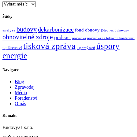
Starší
články
Štítky
budovy
dekarbonizace
fond obnovy
analýza
jádro
lex dukovany
obnovitelné zdroje
podcast
pozvánka
pozvánka na tiskovou konferenci
tisková zpráva
úspory
teplárenství
úsporný tarif
energie
Navigace
Blog
Zpravodaj
Média
Poradenství
O nás
Kontakt
Budovy21 s.r.o.