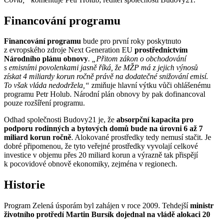
Financování programu
Financování programu
bude pro první roky poskytnuto
z evropského zdroje Next Generation EU
prostřednictvím
Národního plánu obnovy
.
„Přitom zákon o obchodování
s emisními povolenkami jasně říká, že MŽP má z jejich výnosů
získat 4 miliardy korun ročně právě na dodatečné snižování emisí.
To však vláda nedodržela,“
zmiňuje hlavní výtku vůči ohlášenému
programu Petr Holub. Národní plán obnovy by pak dofinancoval
pouze rozšíření programu.
Odhad společnosti Budovy21 je, že
absorpční kapacita pro
podporu rodinných a bytových domů bude na úrovni 6 až 7
miliard korun ročně
. Alokované prostředky tedy nemusí stačit. Je
dobré připomenou, že tyto veřejné prostředky vyvolají celkové
investice v objemu přes 20 miliard korun a výrazně tak přispějí
k pocovidové obnově ekonomiky, zejména v regionech.
Historie
Program Zelená úsporám byl zahájen v roce 2009. Tehdejší
ministr
životního protředí Martin Bursík dojednal na vládě alokaci 20