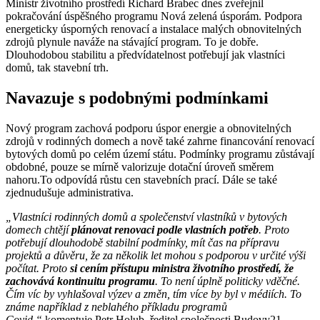
Ministr životního prostředí Richard Brabec dnes zveřejnil
pokračování úspěšného programu Nová zelená úsporám. Podpora
energeticky úsporných renovací a instalace malých obnovitelných
zdrojů plynule naváže na stávající program. To je dobře.
Dlouhodobou stabilitu a předvídatelnost potřebují jak vlastníci
domů, tak stavební trh.
Navazuje s podobnými podmínkami
Nový program zachová podporu úspor energie a obnovitelných
zdrojů v rodinných domech a nově také zahrne financování renovací
bytových domů po celém území státu. Podmínky programu zůstávají
obdobné, pouze se mírně valorizuje dotační úroveň směrem
nahoru.To odpovídá růstu cen stavebních prací. Dále se také
zjednudušuje administrativa.
„Vlastníci rodinných domů a společenství vlastníků v bytových
domech chtějí
plánovat renovaci
podle vlastních potřeb
. Proto
potřebují dlouhodobě stabilní podmínky, mít čas na přípravu
projektů a důvěru, že za několik let mohou s podporou v určité výši
počítat. Proto
si cením přístupu ministra životního prostředí, že
zachovává kontinuitu programu
. To není úplně politicky vděčné.
Čím víc by vyhlašoval výzev a změn, tím více by byl v médiích. To
známe například z neblahého příkladu programů
Covid,“
komentuje Petr Holub, ředitel společnosti Budovy21.