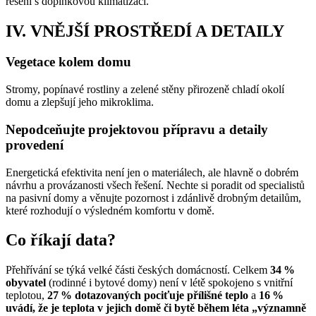
řešení s doplňkovou klimatizací.
IV. VNĚJŠÍ PROSTŘEDÍ A DETAILY
Vegetace kolem domu
Stromy, popínavé rostliny a zelené stěny přirozeně chladí okolí
domu a zlepšují jeho mikroklima.
Nepodceňujte projektovou přípravu a detaily
provedení
Energetická efektivita není jen o materiálech, ale hlavně o dobrém
návrhu a provázanosti všech řešení. Nechte si poradit od specialistů
na pasivní domy a věnujte pozornost i zdánlivě drobným detailům,
které rozhodují o výsledném komfortu v domě.
Co říkají data?
Přehřívání se týká velké části českých domácností. Celkem
34 %
obyvatel
(rodinné i bytové domy) není v létě spokojeno s vnitřní
teplotou,
27 % dotazovaných pociťuje přílišné teplo
a
16 %
uvádí, že je teplota v jejich domě či bytě během léta „významně