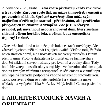
2. července 2025, Praha:
Letní vedra přicházejí každý rok dříve
a trvají déle. Zároveň roste tlak na snižování spotřeby energií a
provozních nákladů. Správně navržený dům může svým
majitelům ušetřit nejen starosti s přehříváním, ale i peněženku
při výdajích za chlazení a vytápění. Zde je 10 klíčových
pravidel, jak navrhnout nebo zrenovovat dům, který zůstane
chladný během horkého léta, a přitom bude energeticky
úsporný i v zimě.
„Dnes všichni mluví o tom, že potřebujeme stavět nové byty. Ale
zároveň bychom měli mluvit i o jejich kvalitě. Vidíme totiž, že řada
nejen starších domů, ale i novostaveb má velký problém s letním
přehříváním. Proto je důležité na to myslet už ve fázi návrhu a
dodržet základní stavební zásady pro kvalitní a odolný dům. Tedy
ho dobře zateplit, osadit okny s trojskly s venkovním stíněním a pak
doplnit řízeným větráním s rekuperací. V létě chladit a v zimě topit
umí tepelná čerpadla podpořená vhodně navrženou fotovoltaikou.
Takto postavený dům se v létě nepřehřívá a v zimě má nízké
náklady na vytápění,“ říká Vítězslav Malý, ředitel Centra pasivního
domu.
I. ARCHITEKTONICKÝ NÁVRH A
ORIENTACE