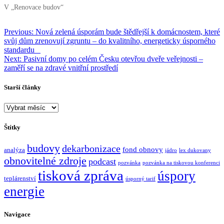
V „Renovace budov“
Navigace
Previous:
Nová zelená úsporám bude štědřejší k domácnostem, které
svůj dům zrenovují zgruntu – do kvalitního, energeticky úsporného
pro
standardu
příspěvek
Next:
Pasivní domy po celém Česku otevřou dveře veřejnosti –
zaměří se na zdravé vnitřní prostředí
Starší články
Starší
články
Štítky
budovy
dekarbonizace
fond obnovy
analýza
jádro
lex dukovany
obnovitelné zdroje
podcast
pozvánka
pozvánka na tiskovou konferenci
tisková zpráva
úspory
teplárenství
úsporný tarif
energie
Navigace