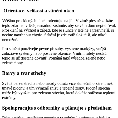
Orientace, velikost a stínění oken
Většinu prosklených ploch orientujte na jih. V zimě přes ně získáte
teplo zdarma, v létě je snadno zastíníte, aby se vám dům nepřehříval.
Prosklení na východ a západ, kde je slunce v létě nejagresivnější, si
nechte navrhnout chytře. Stínění je zde totiž složitější, ale nikoli
nemožné.
Pro stínění používejte pevné přesahy, výsuvné markýzy, vnější
žaluziové systémy nebo posuvné okenice. Vnitřní rolety nestačí,
teplo se už dostane dovnitř. Pomáhá také výsadba zeleně nebo
zelené clony.
Barvy a tvar střechy
Světlá barva střecha nebo fasády odráží více slunečního záření než
tmavé plochy, a tím výrazně snižuje tepelné zisky. Plochá střecha
může být využita pro zelenou střechu, která dokáže snižovat teplotní
extrémy.
Spolupracujte s odborníky a plánujte s předstihem
Dům s nízkou spotřebou energie a vysokým komfortem v létě i v