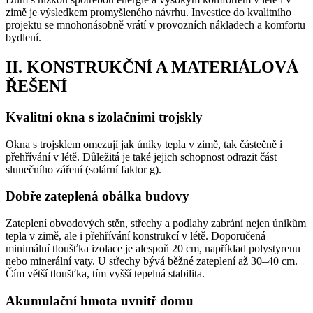
zimě je výsledkem promyšleného návrhu. Investice do kvalitního
projektu se mnohonásobně vrátí v provozních nákladech a komfortu
bydlení.
II. KONSTRUKČNÍ A MATERIÁLOVÁ
ŘEŠENÍ
Kvalitní okna s izolačními trojskly
Okna s trojsklem omezují jak úniky tepla v zimě, tak částečně i
přehřívání v létě. Důležitá je také jejich schopnost odrazit část
slunečního záření (solární faktor g).
Dobře zateplená obálka budovy
Zateplení obvodových stěn, střechy a podlahy zabrání nejen únikům
tepla v zimě, ale i přehřívání konstrukcí v létě. Doporučená
minimální tloušťka izolace je alespoň 20 cm, například polystyrenu
nebo minerální vaty. U střechy bývá běžné zateplení až 30–40 cm.
Čím větší tloušťka, tím vyšší tepelná stabilita.
Akumulační hmota uvnitř domu