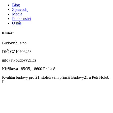
Blog
Zpravodaj
Média
Poradenství
O nás
Kontakt
Budovy21 s.r.o.
DIČ CZ
10706453
info (at) budovy21.cz
Křižíkova 185/35, 18600 Praha 8
Kvalitní budovy pro 21. století vám přináší Budovy21 a Petr Holub