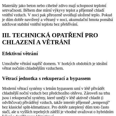
Materiály jako beton nebo cihelné zdivo mají schopnost teplotní
setrvačnosti. Během dne mírní výkyvy teplot a příjemně chladí
vnitřní vzduch. V noci pak přirozeně uvolňují uložené teplo. Pokud
je dům dobře navržený a větraný v noci, akumulační hmota pomáhá
udržovat stabilní vnitřní teplotu bez přehřívání.
III. TECHNICKÁ OPATŘENÍ PRO
CHLAZENÍ A VĚTRÁNÍ
Efektivní větrání
Umožněte větrání napříč domem. V horkých obdobích je ideální
větrat nočním chladnějším vzduchem.
Větrací jednotka s rekuperací a bypassem
Moderní větrací systémy s letním bypassem umí v létě přivádět
chladnější noční vzduch bez předchozího ohřevu. Zároveň na trhu
jsou i rekuperační systémy, které umějí v létě aktivně chladit (i
odvlhčovat) přiváděný vzduch, takže interiér příjemně „temperují“
bez klasické split-klimatizace. Pro dobře zateplený dům toto často
stačí, ale u vyšších tepelných zátěží je vhodné uvažovat o hybridním