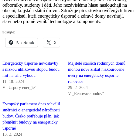
odborníky, studenty i děti. Jeho nezávislému hlasu naslouchají na
obecní, krajské i státní úrovni. Sdružuje přes stovku ověřených firem
a specialistů, kteří energeticky úsporné a zdravé domy navrhují,
staví nebo pro ně vyrábí technologie a komponenty.
Sdílejte:
Facebook
X
Energeticky úsporné novostavby
Majitelé starších rodinných domů
s nízkou uhlíkovou stopou budou
mohou nově získat nízkoúročené
mít na trhu výhodu
úvěry na energeticky úsporné
11. 10. 2024
renovace
V „Úspory energie“
29. 2. 2024
V „Renovace budov“
Evropský parlament dnes schválil
směrnici o energetické náročnosti
budov. Česko potřebuje plán, jak
přeměnit budovy na energeticky
úsporné
13. 3. 2024