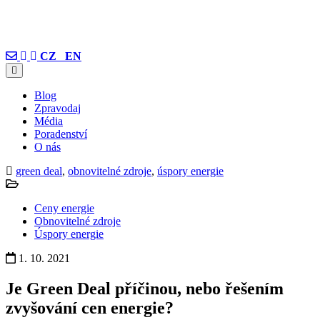
CZ
EN
Blog
Zpravodaj
Média
Poradenství
O nás
green deal
,
obnovitelné zdroje
,
úspory energie
Ceny energie
Obnovitelné zdroje
Úspory energie
1. 10. 2021
Je Green Deal příčinou, nebo řešením
zvyšování cen energie?