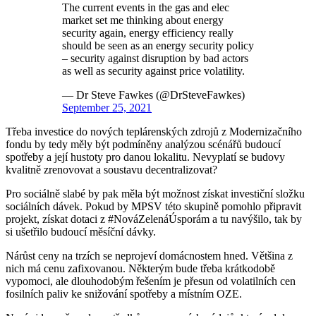
The current events in the gas and elec
market set me thinking about energy
security again, energy efficiency really
should be seen as an energy security policy
– security against disruption by bad actors
as well as security against price volatility.
— Dr Steve Fawkes (@DrSteveFawkes)
September 25, 2021
Třeba investice do nových teplárenských zdrojů z Modernizačního
fondu by tedy měly být podmíněny analýzou scénářů budoucí
spotřeby a její hustoty pro danou lokalitu. Nevyplatí se budovy
kvalitně zrenovovat a soustavu decentralizovat?
Pro sociálně slabé by pak měla být možnost získat investiční složku
sociálních dávek. Pokud by MPSV této skupině pomohlo připravit
projekt, získat dotaci z #NováZelenáÚsporám a tu navýšilo, tak by
si ušetřilo budoucí měsíční dávky.
Nárůst ceny na trzích se neprojeví domácnostem hned. Většina z
nich má cenu zafixovanou. Některým bude třeba krátkodobě
vypomoci, ale dlouhodobým řešením je přesun od volatilních cen
fosilních paliv ke snižování spotřeby a místním OZE.