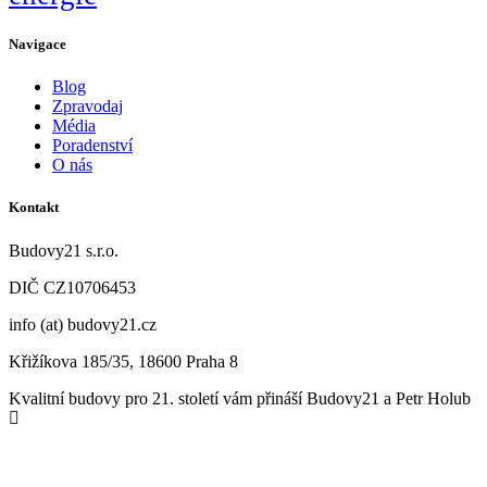
Navigace
Blog
Zpravodaj
Média
Poradenství
O nás
Kontakt
Budovy21 s.r.o.
DIČ CZ
10706453
info (at) budovy21.cz
Křižíkova 185/35, 18600 Praha 8
Kvalitní budovy pro 21. století vám přináší Budovy21 a Petr Holub