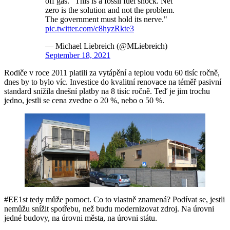
off gas. "This is a fossil fuel shock. Net
zero is the solution and not the problem.
The government must hold its nerve."
pic.twitter.com/c8hyzRkte3
— Michael Liebreich (@MLiebreich)
September 18, 2021
Rodiče v roce 2011 platili za vytápění a teplou vodu 60 tisíc ročně,
dnes by to bylo víc. Investice do kvalitní renovace na téměř pasivní
standard snížila dnešní platby na 8 tisíc ročně. Teď je jim trochu
jedno, jestli se cena zvedne o 20 %, nebo o 50 %.
#EE1st tedy může pomoct. Co to vlastně znamená? Podívat se, jestli
nemůžu snížit spotřebu, než budu modernizovat zdroj. Na úrovni
jedné budovy, na úrovni města, na úrovni státu.