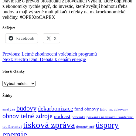
Navíc jde o převod prostředků z provozních výdajů, které odplynou
z ekonomiky rychle pryč, do investic, které zvyšují hodnotu třeba
budov a mají výrazné multiplikační efekty na makroekonomické
veličiny. #OPEXtoCAPEX
Sdílejte:
Facebook
X
Navigace
Previous:
Letmé zhodnocení volebních programů
Next:
Electro Dad: Debata k cenám energie
pro
příspěvek
Starší články
Starší
články
Štítky
budovy
dekarbonizace
fond obnovy
analýza
jádro
lex dukovany
obnovitelné zdroje
podcast
pozvánka
pozvánka na tiskovou konferenci
tisková zpráva
úspory
teplárenství
úsporný tarif
energie