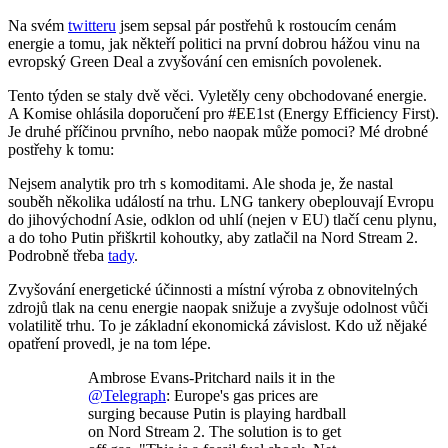
Na svém
twitteru
jsem sepsal pár postřehů k rostoucím cenám
energie a tomu, jak někteří politici na první dobrou hážou vinu na
evropský Green Deal a zvyšování cen emisních povolenek.
Tento týden se staly dvě věci. Vyletěly ceny obchodované energie.
A Komise ohlásila doporučení pro #EE1st (Energy Efficiency First).
Je druhé příčinou prvního, nebo naopak může pomoci? Mé drobné
postřehy k tomu:
Nejsem analytik pro trh s komoditami. Ale shoda je, že nastal
souběh několika událostí na trhu. LNG tankery obeplouvají Evropu
do jihovýchodní Asie, odklon od uhlí (nejen v EU) tlačí cenu plynu,
a do toho Putin přiškrtil kohoutky, aby zatlačil na Nord Stream 2.
Podrobně třeba
tady
.
Zvyšování energetické účinnosti a místní výroba z obnovitelných
zdrojů tlak na cenu energie naopak snižuje a zvyšuje odolnost vůči
volatilitě trhu. To je základní ekonomická závislost. Kdo už nějaké
opatření provedl, je na tom lépe.
Ambrose Evans-Pritchard nails it in the
@Telegraph
: Europe's gas prices are
surging because Putin is playing hardball
on Nord Stream 2. The solution is to get