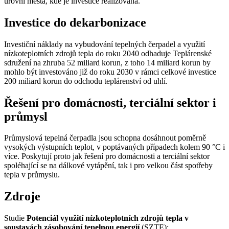
úrovni města, kde je investice realizována.“
Investice do dekarbonizace
Investiční náklady na vybudování tepelných čerpadel a využití
nízkoteplotních zdrojů tepla do roku 2040 odhaduje Teplárenské
sdružení na zhruba 52 miliard korun, z toho 14 miliard korun by
mohlo být investováno již do roku 2030 v rámci celkové investice
200 miliard korun do odchodu teplárenství od uhlí.
Řešení pro domácnosti, terciální sektor i
průmysl
Průmyslová tepelná čerpadla jsou schopna dosáhnout poměrně
vysokých výstupních teplot, v poptávaných případech kolem 90 °C i
více. Poskytují proto jak řešení pro domácnosti a terciální sektor
spoléhající se na dálkové vytápění, tak i pro velkou část spotřeby
tepla v průmyslu.
Zdroje
Studie
Potenciál využití nízkoteplotních zdrojů tepla v
soustavách zásobování tepelnou energií
(SZTE):