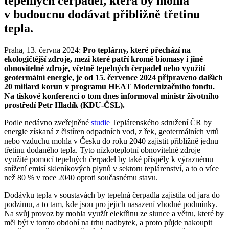
tepelných čerpadel, která by mohla
v budoucnu dodávat přibližně třetinu
tepla.
Praha, 13. června 2024:
Pro teplárny, které přechází na
ekologičtější zdroje, mezi které patří kromě biomasy i jiné
obnovitelné zdroje, včetně tepelných čerpadel nebo využití
geotermální energie, je od 15. července 2024 připraveno dalších
20 miliard korun v programu HEAT Modernizačního fondu.
Na tiskové konferenci o tom dnes informoval ministr životního
prostředí Petr Hladík (KDU-ČSL).
Podle nedávno zveřejněné
studie
Teplárenského sdružení ČR by
energie získaná z čistíren odpadních vod, z řek, geotermálních vrtů
nebo vzduchu mohla v Česku do roku 2040 zajistit přibližně jednu
třetinu dodaného tepla. Tyto nízkoteplotní obnovitelné zdroje
využité pomocí tepelných čerpadel by také přispěly k výraznému
snížení emisí skleníkových plynů v sektoru teplárenství, a to o více
než 80 % v roce 2040 oproti současnému stavu.
Dodávku tepla v soustavách by tepelná čerpadla zajistila od jara do
podzimu, a to tam, kde jsou pro jejich nasazení vhodné podmínky.
Na svůj provoz by mohla využít elektřinu ze slunce a větru, které by
měl být v tomto období na trhu nadbytek, a proto půjde nakoupit