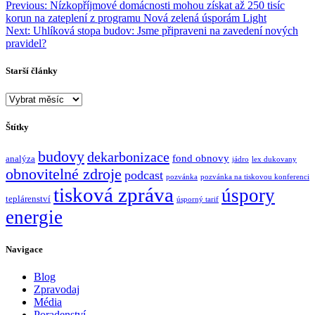
Navigace
Previous:
Nízkopříjmové domácnosti mohou získat až 250 tisíc
korun na zateplení z programu Nová zelená úsporám Light
pro
Next:
Uhlíková stopa budov: Jsme připraveni na zavedení nových
příspěvek
pravidel?
Starší články
Starší
články
Štítky
budovy
dekarbonizace
fond obnovy
analýza
jádro
lex dukovany
obnovitelné zdroje
podcast
pozvánka
pozvánka na tiskovou konferenci
tisková zpráva
úspory
teplárenství
úsporný tarif
energie
Navigace
Blog
Zpravodaj
Média
Poradenství