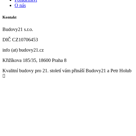
O nás
Kontakt
Budovy21 s.r.o.
DIČ CZ
10706453
info (at) budovy21.cz
Křižíkova 185/35, 18600 Praha 8
Kvalitní budovy pro 21. století vám přináší Budovy21 a Petr Holub