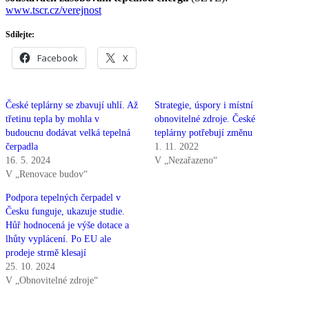
www.tscr.cz/verejnost
Sdílejte:
Facebook
X
České teplárny se zbavují uhlí. Až
Strategie, úspory i místní
třetinu tepla by mohla v
obnovitelné zdroje. České
budoucnu dodávat velká tepelná
teplárny potřebují změnu
čerpadla
1. 11. 2022
16. 5. 2024
V „Nezařazeno“
V „Renovace budov“
Podpora tepelných čerpadel v
Česku funguje, ukazuje studie.
Hůř hodnocená je výše dotace a
lhůty vyplácení. Po EU ale
prodeje strmě klesají
25. 10. 2024
V „Obnovitelné zdroje“