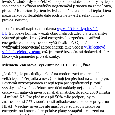
levně. V zimě, kdy se očekává naopak nedostatek elektřiny, by teplo
společně s elektřinou vyráběly kogenerační jednotky na zemní plyn,
případně biometan. Systém by byl doplněn o akumulaci tepla, která
může celkovou flexibilitu dále podstatně zvýšit a zefektivnit tak
provoz soustavy.
Jak dále uvádí například nedávná
výzva 15 členských států
EU
Evropské komisi, využití obnovitelných zdrojů v teplárenství
výrazně přispívá ke zvýšení energetické bezpečnosti, snížení
energetické chudoby nebo k vyšší flexibilitě. Optimální mix
využívající obnovitelné zdroje energie také vede k
vyšší cenové
stabilitě celého systému
, což je kromě bezpečnosti dodávek další z
klíčových parametrů pro zákazníky.
Michaela Valentová, výzkumnice FEL ČVUT, říká:
„Je dobře, že prostředky určené na modernizaci tepláren cílí i na
velká tepelná čerpadla a nezvýhodňují jen přechod na zemní plyn.
Potenciál nízkoteplotních zdrojů tepla pro teplárenství je totiž
vysoký a zároveň potřebné investiční náklady nejsou z pohledu
celkových nutných investic nijak dramatické, do roku 2030 zhruba
14 miliard Kč. Pro představu při 50% míře podpory by to
znamenalo asi 7 % v současnosti odhadované alokace v programu
HEAT. Všechny investice ale musí být v souladu s celkovou
energetickou koncepcí, respektive plány vytápění a chlazení na