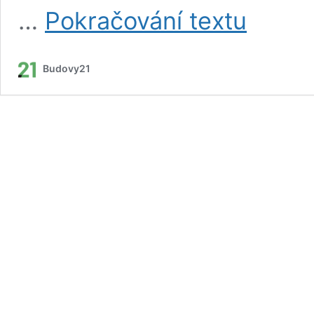
O
…
Pokračování textu
nás
Budovy21